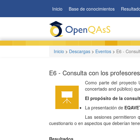
Pasar
Inicio
Base de conocimientos
Resultad
al
contenido
principal
Inicio
>
Descargas
>
Eventos
>
E6 - Consul
E6 - Consulta con los profesores
Como parte del proyecto 
concertado and público) qu
El propósito de la consul
La presentación de
EQAVE
Las sesiones permitieron q
cuestionario o en aspectos que deberían tener
Resultados