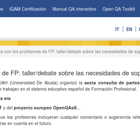
os
IQAM Certificación
Manual QA interactivo
Open QA Toolkit
IT
EN
ta con los profesores de FP: taller/debate sobre las necesidades de sop
 de FP: taller/debate sobre las necesidades de sop
UAH (Universidad De Alcala) organizó la
sexta consulta de partes
e trabajan en el sistema educativo español de Formación Profesional.
ta era
T
y del
proyecto europeo OpenQAsS
...
ue los profesores incluyeran cualquier comentario o sugerencia ref
se en cuenta en el futuro.