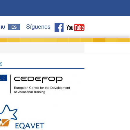
Síguenos
HU
ES
s